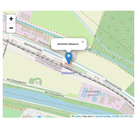
+
−
×
Bahnhof Dölsach
Leaflet
|
Map data ©
OpenStreetMap
,
SOSM
, (
CC-BY-SA
)