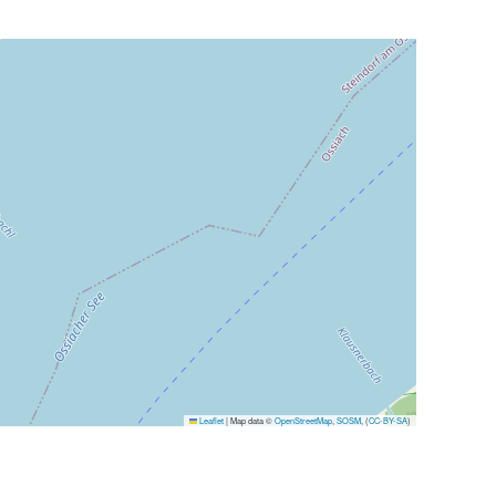
Leaflet
|
Map data ©
OpenStreetMap
,
SOSM
, (
CC-BY-SA
)