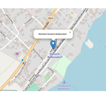
×
Bahnhof Ossiach-Bodensdorf