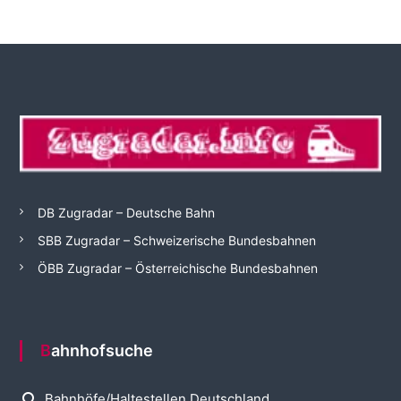
DB Zugradar – Deutsche Bahn
SBB Zugradar – Schweizerische Bundesbahnen
ÖBB Zugradar – Österreichische Bundesbahnen
Bahnhofsuche
search
Bahnhöfe/Haltestellen Deutschland