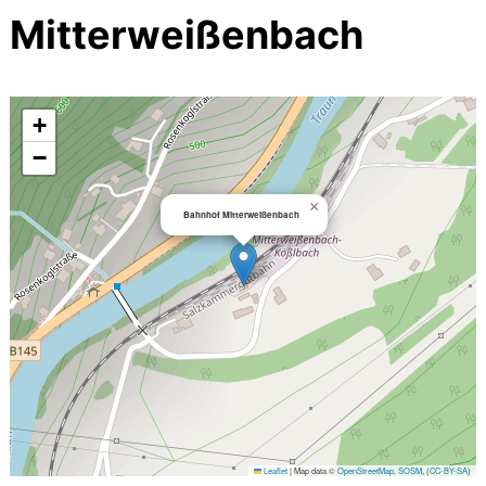
Mitterweißenbach
+
−
×
Bahnhof Mitterweißenbach
Leaflet
|
Map data ©
OpenStreetMap
,
SOSM
, (
CC-BY-SA
)