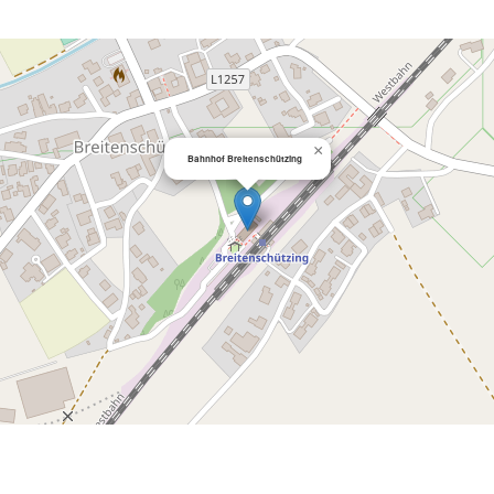
×
Bahnhof Breitenschützing