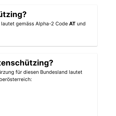
ützing?
ch lautet gemäss Alpha-2 Code
AT
und
itenschützing?
rzung für diesen Bundesland lautet
erösterreich: