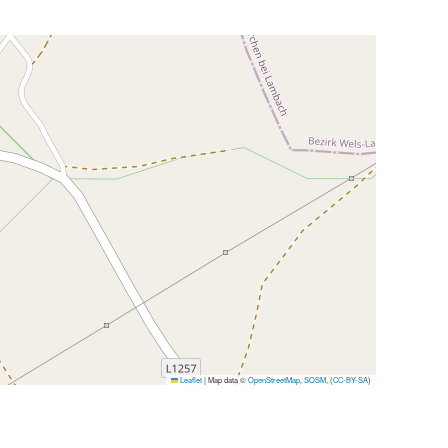
Leaflet
|
Map data ©
OpenStreetMap
,
SOSM
, (
CC-BY-SA
)