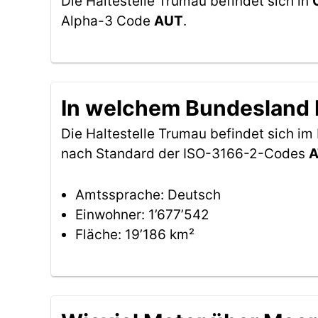
Die Haltestelle Trumau befindet sich in
Alpha-3 Code
AUT
.
In welchem Bundesland b
Die Haltestelle Trumau befindet sich i
nach Standard der ISO-3166-2-Codes
A
Amtssprache: Deutsch
Einwohner: 1’677’542
Fläche: 19’186 km²