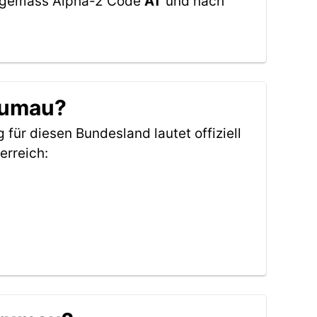
et gemäss Alpha-2 Code
AT
und nach
Trumau?
für diesen Bundesland lautet offiziell
erreich: