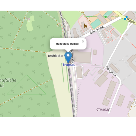
×
Haltestelle Trumau