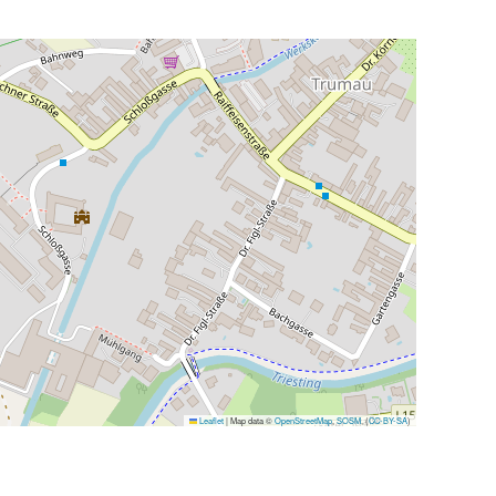
Leaflet
|
Map data ©
OpenStreetMap
,
SOSM
, (
CC-BY-SA
)