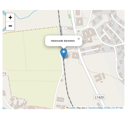
+
−
×
Haltestelle Aisthofen
Leaflet
|
Map data ©
OpenStreetMap
,
SOSM
, (
CC-BY-SA
)