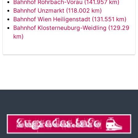
Bahnhof Rohrbach-Vorau (141.957 km)
Bahnhof Unzmarkt (118.002 km)
Bahnhof Wien Heiligenstadt (131.551 km)
Bahnhof Klosterneuburg-Weidling (129.29
km)