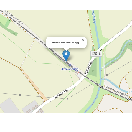
×
Haltestelle Atzenbrugg