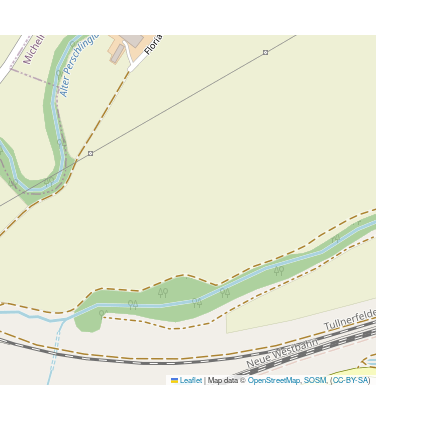
Leaflet
|
Map data ©
OpenStreetMap
,
SOSM
, (
CC-BY-SA
)