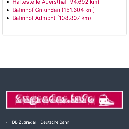
Haltestelle Auersthal (94.692 km)
Bahnhof Gmunden (161.604 km)
Bahnhof Admont (108.807 km)
DB Zugradar – Deutsche Bahn