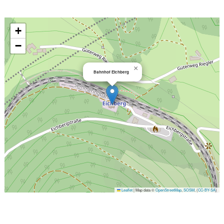
+
−
×
Bahnhof Eichberg
Leaflet
|
Map data ©
OpenStreetMap
,
SOSM
, (
CC-BY-SA
)