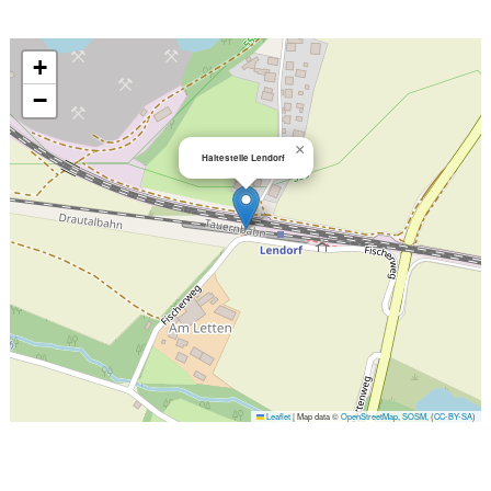
+
−
×
Haltestelle Lendorf
Leaflet
|
Map data ©
OpenStreetMap
,
SOSM
, (
CC-BY-SA
)