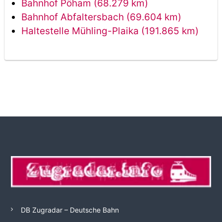
Bahnhof Pöham (68.279 km)
Bahnhof Abfaltersbach (69.604 km)
Haltestelle Mühling-Plaika (191.865 km)
DB Zugradar – Deutsche Bahn