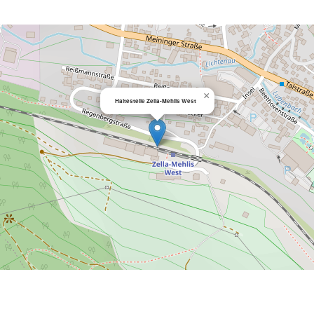
×
Haltestelle Zella-Mehlis West