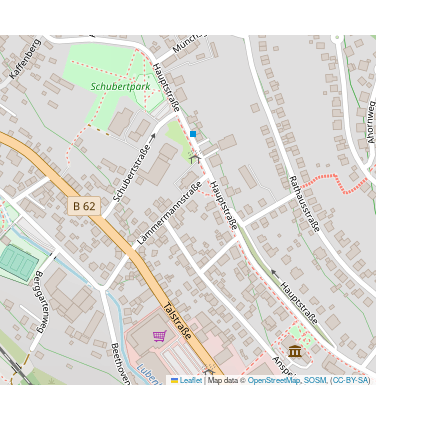
Leaflet
|
Map data ©
OpenStreetMap
,
SOSM
, (
CC-BY-SA
)