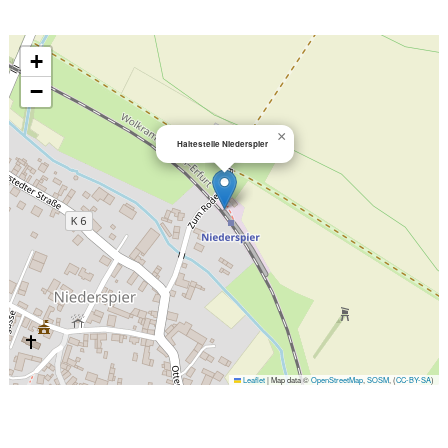
+
−
×
Haltestelle Niederspier
Leaflet
|
Map data ©
OpenStreetMap
,
SOSM
, (
CC-BY-SA
)