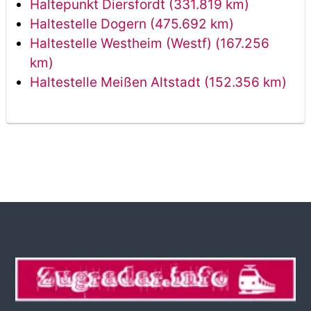
Haltepunkt Diersfordt (331.819 km)
Haltestelle Dogern (475.692 km)
Haltestelle Westheim (Westf) (167.256
km)
Haltestelle Meißen Altstadt (152.356 km)