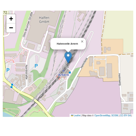
+
−
×
Haltestelle Artern
Leaflet
|
Map data ©
OpenStreetMap
,
SOSM
, (
CC-BY-SA
)