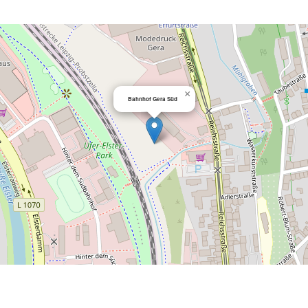
×
Bahnhof Gera Süd