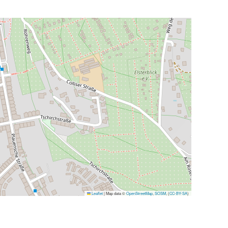
Leaflet
|
Map data ©
OpenStreetMap
,
SOSM
, (
CC-BY-SA
)