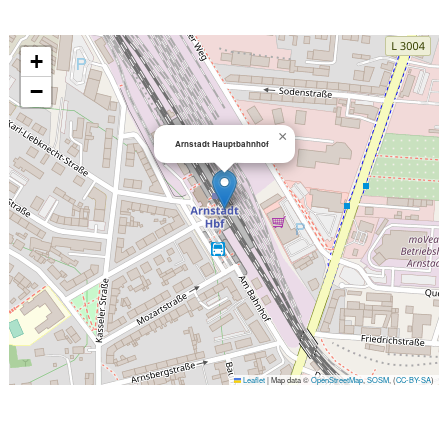
+
−
×
Arnstadt Hauptbahnhof
Leaflet
|
Map data ©
OpenStreetMap
,
SOSM
, (
CC-BY-SA
)