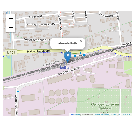
+
−
×
Haltestelle Roßla
Leaflet
|
Map data ©
OpenStreetMap
,
SOSM
, (
CC-BY-SA
)