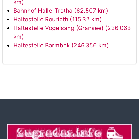
km)
Bahnhof Halle-Trotha (62.507 km)
Haltestelle Reurieth (115.32 km)
Haltestelle Vogelsang (Gransee) (236.068
km)
Haltestelle Barmbek (246.356 km)