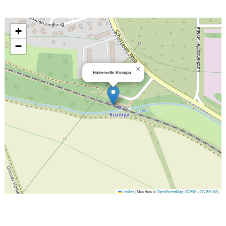
+
−
×
Haltestelle Krumpa
Leaflet
|
Map data ©
OpenStreetMap
,
SOSM
, (
CC-BY-SA
)