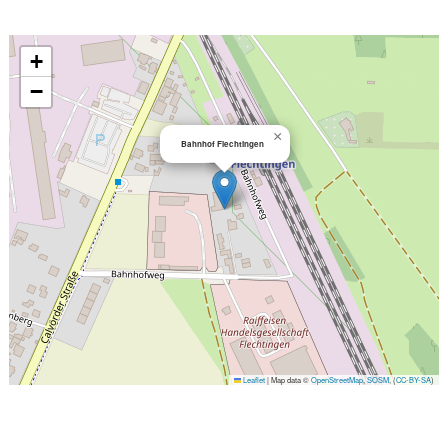
+
−
×
Bahnhof Flechtingen
Leaflet
|
Map data ©
OpenStreetMap
,
SOSM
, (
CC-BY-SA
)