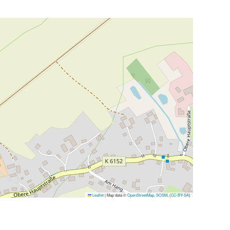
Leaflet
|
Map data ©
OpenStreetMap
,
SOSM
, (
CC-BY-SA
)