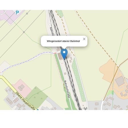
×
Wittgensdorf oberer Bahnhof