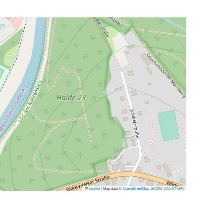
Leaflet
|
Map data ©
OpenStreetMap
,
SOSM
, (
CC-BY-SA
)