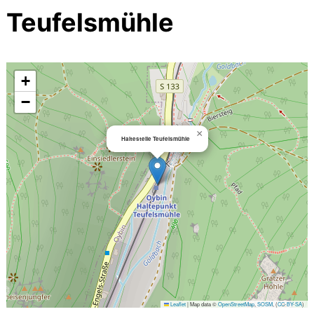
Teufelsmühle
+
−
×
Haltestelle Teufelsmühle
Leaflet
|
Map data ©
OpenStreetMap
,
SOSM
, (
CC-BY-SA
)