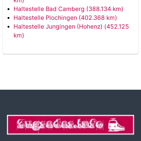
km)
Haltestelle Bad Camberg (388.134 km)
Haltestelle Plochingen (402.368 km)
Haltestelle Jungingen (Hohenz) (452.125
km)