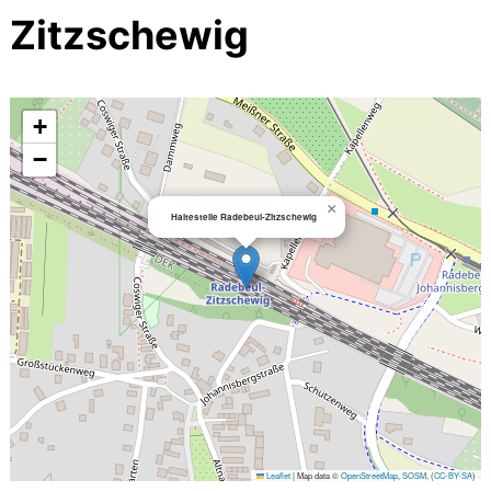
Zitzschewig
+
−
×
Haltestelle Radebeul-Zitzschewig
Leaflet
|
Map data ©
OpenStreetMap
,
SOSM
, (
CC-BY-SA
)