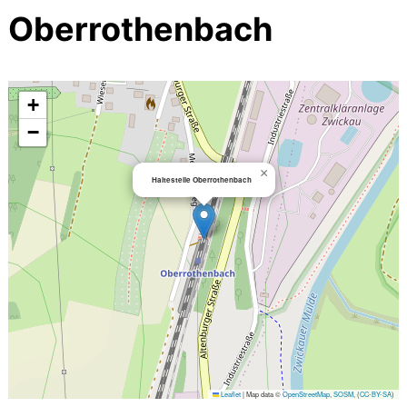
Oberrothenbach
+
−
×
Haltestelle Oberrothenbach
Leaflet
|
Map data ©
OpenStreetMap
,
SOSM
, (
CC-BY-SA
)