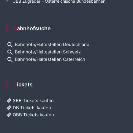
ÖBB Zugradar – Österreichische Bundesbahnen
Bahnhofsuche
search
Bahnhöfe/Haltestellen Deutschland
search
Bahnhöfe/Haltestellen Schweiz
search
Bahnhöfe/Haltestellen Österreich
Tickets
SBB Tickets kaufen
DB Tickets kaufen
ÖBB Tickets kaufen