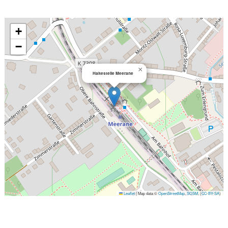
+
−
×
Haltestelle Meerane
Leaflet
|
Map data ©
OpenStreetMap
,
SOSM
, (
CC-BY-SA
)