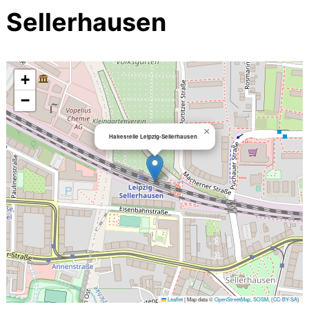
Sellerhausen
+
−
×
Haltestelle Leipzig-Sellerhausen
Leaflet
|
Map data ©
OpenStreetMap
,
SOSM
, (
CC-BY-SA
)