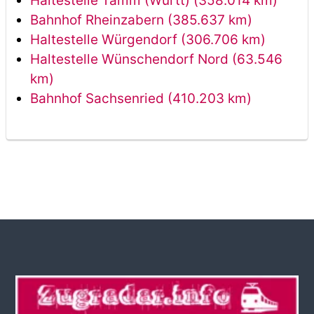
Haltestelle Tamm (Württ) (358.014 km)
Bahnhof Rheinzabern (385.637 km)
Haltestelle Würgendorf (306.706 km)
Haltestelle Wünschendorf Nord (63.546
km)
Bahnhof Sachsenried (410.203 km)