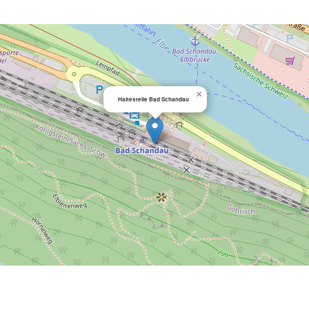
×
Haltestelle Bad Schandau