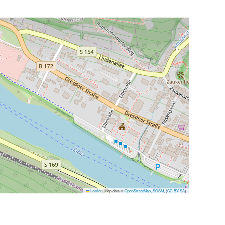
Leaflet
|
Map data ©
OpenStreetMap
,
SOSM
, (
CC-BY-SA
)