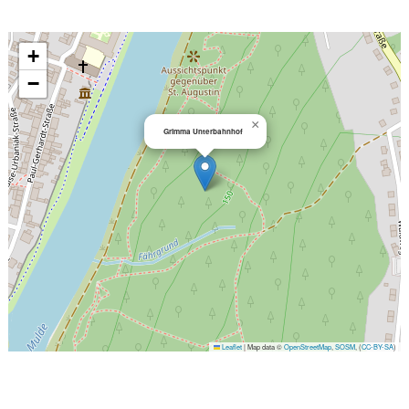
+
−
×
Grimma Unterbahnhof
Leaflet
|
Map data ©
OpenStreetMap
,
SOSM
, (
CC-BY-SA
)