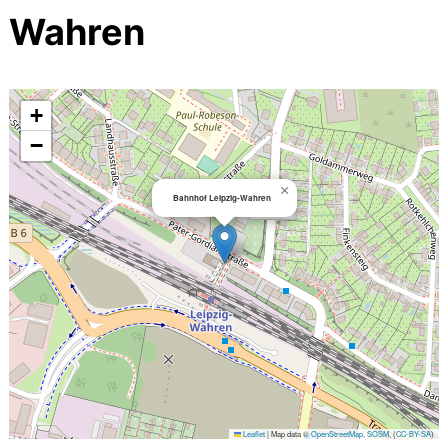
Wahren
+
−
×
Bahnhof Leipzig-Wahren
Leaflet
|
Map data ©
OpenStreetMap
,
SOSM
, (
CC-BY-SA
)