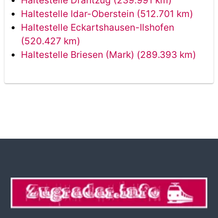
Haltestelle Drahtzug (239.991 km)
Haltestelle Idar-Oberstein (512.701 km)
Haltestelle Eckartshausen-Ilshofen
(520.427 km)
Haltestelle Briesen (Mark) (289.393 km)