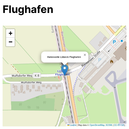
Flughafen
+
−
×
Haltestelle Lübeck Flughafen
Leaflet
|
Map data ©
OpenStreetMap
,
SOSM
, (
CC-BY-SA
)