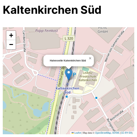
Kaltenkirchen Süd
+
−
×
Haltestelle Kaltenkirchen Süd
Leaflet
|
Map data ©
OpenStreetMap
,
SOSM
, (
CC-BY-SA
)