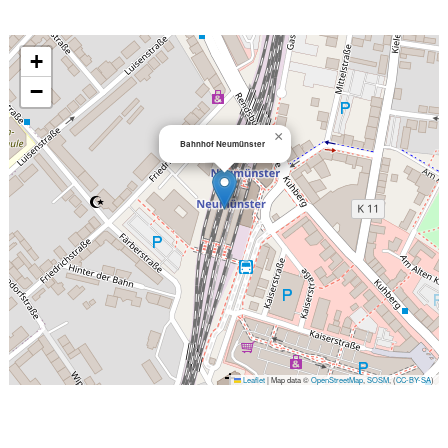
+
−
×
Bahnhof Neumünster
Leaflet
|
Map data ©
OpenStreetMap
,
SOSM
, (
CC-BY-SA
)