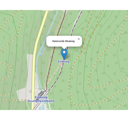
×
Haltestelle Eiswoog