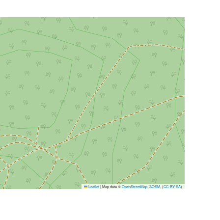
Leaflet
|
Map data ©
OpenStreetMap
,
SOSM
, (
CC-BY-SA
)