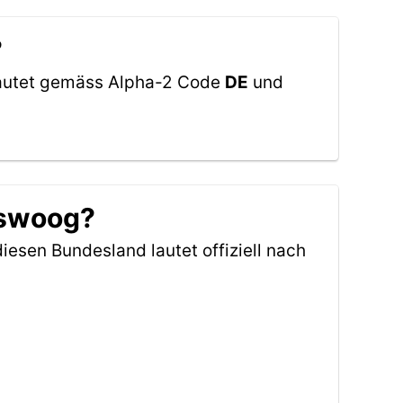
?
 lautet gemäss Alpha-2 Code
DE
und
iswoog?
diesen Bundesland lautet offiziell nach