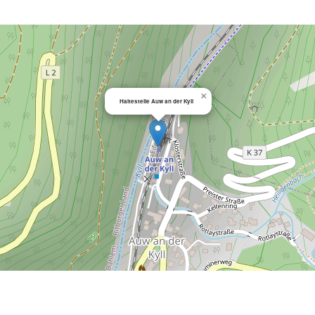
×
Haltestelle Auw an der Kyll