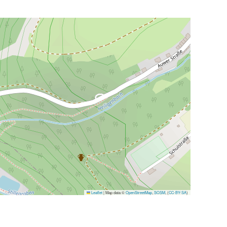
Leaflet
|
Map data ©
OpenStreetMap
,
SOSM
, (
CC-BY-SA
)