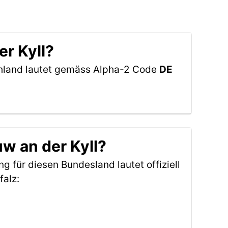
er Kyll?
chland lautet gemäss Alpha-2 Code
DE
w an der Kyll?
ng für diesen Bundesland lautet offiziell
alz: