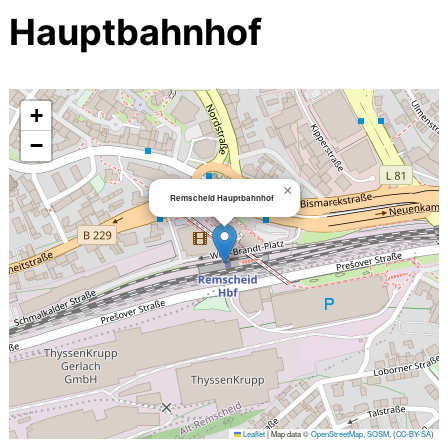
Hauptbahnhof
+
−
×
Remscheid Hauptbahnhof
Leaflet
|
Map data ©
OpenStreetMap
,
SOSM
, (
CC-BY-SA
)