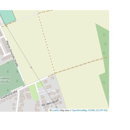
Leaflet
|
Map data ©
OpenStreetMap
,
SOSM
, (
CC-BY-SA
)