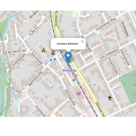
×
Kreuzau Bahnhof