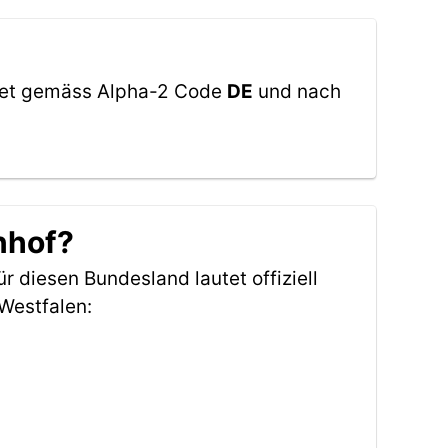
utet gemäss Alpha-2 Code
DE
und nach
nhof?
ür diesen Bundesland lautet offiziell
Westfalen: