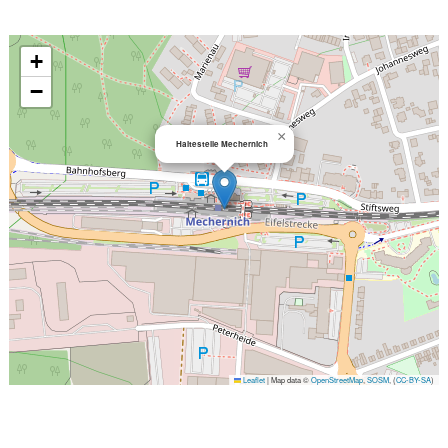
+
−
×
Haltestelle Mechernich
Leaflet
|
Map data ©
OpenStreetMap
,
SOSM
, (
CC-BY-SA
)