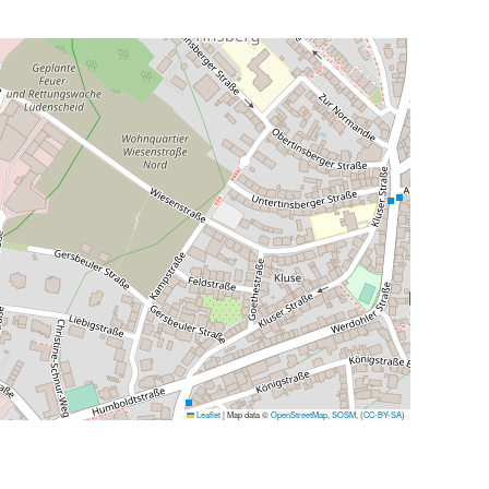
Leaflet
|
Map data ©
OpenStreetMap
,
SOSM
, (
CC-BY-SA
)