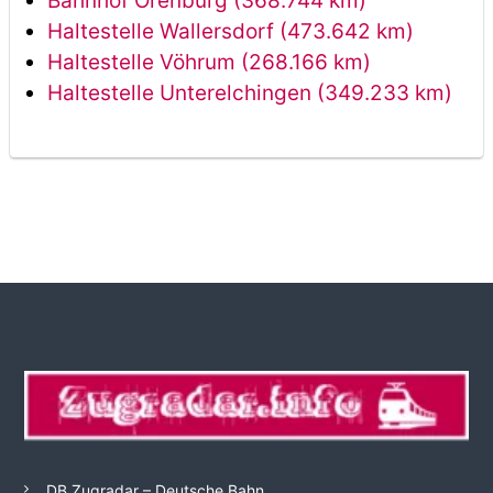
Bahnhof Örenburg (368.744 km)
Haltestelle Wallersdorf (473.642 km)
Haltestelle Vöhrum (268.166 km)
Haltestelle Unterelchingen (349.233 km)
DB Zugradar – Deutsche Bahn