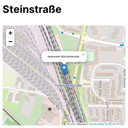
Steinstraße
+
−
×
Haltestelle Köln Steinstraße
Leaflet
|
Map data ©
OpenStreetMap
,
SOSM
, (
CC-BY-SA
)