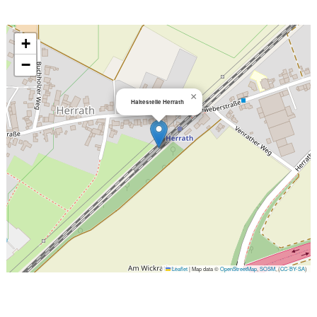
+
−
×
Haltestelle Herrath
Leaflet
|
Map data ©
OpenStreetMap
,
SOSM
, (
CC-BY-SA
)