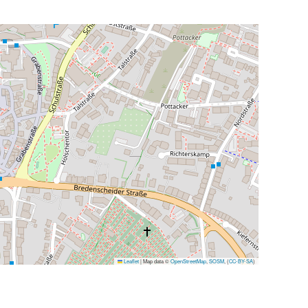
Leaflet
|
Map data ©
OpenStreetMap
,
SOSM
, (
CC-BY-SA
)