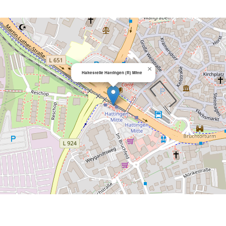
×
Haltestelle Hattingen (R) Mitte