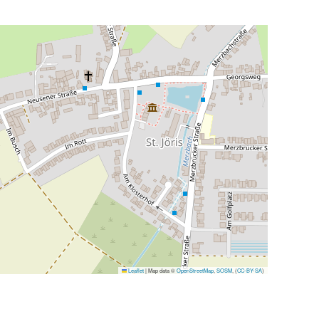
Leaflet
|
Map data ©
OpenStreetMap
,
SOSM
, (
CC-BY-SA
)