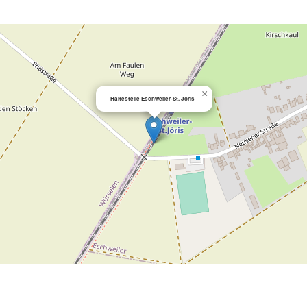
×
Haltestelle Eschweiler-St. Jöris