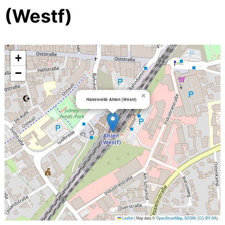
(Westf)
+
−
×
Haltestelle Ahlen (Westf)
Leaflet
|
Map data ©
OpenStreetMap
,
SOSM
, (
CC-BY-SA
)