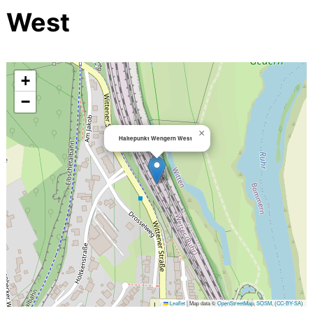
West
+
−
×
Haltepunkt Wengern West
Leaflet
|
Map data ©
OpenStreetMap
,
SOSM
, (
CC-BY-SA
)