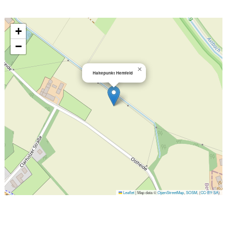
+
−
×
Haltepunkt Hemfeld
Leaflet
|
Map data ©
OpenStreetMap
,
SOSM
, (
CC-BY-SA
)