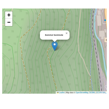
+
−
×
Bahnhof Steinhelle
Leaflet
|
Map data ©
OpenStreetMap
,
SOSM
, (
CC-BY-SA
)