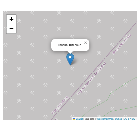
+
−
×
Bahnhof Otzenrath
Leaflet
|
Map data ©
OpenStreetMap
,
SOSM
, (
CC-BY-SA
)