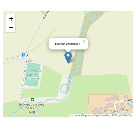
+
−
×
Bahnhof Lenningsen
Leaflet
|
Map data ©
OpenStreetMap
,
SOSM
, (
CC-BY-SA
)