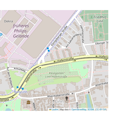
Leaflet
|
Map data ©
OpenStreetMap
,
SOSM
, (
CC-BY-SA
)