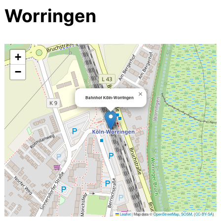
Worringen
+
−
×
Bahnhof Köln-Worringen
Leaflet
|
Map data ©
OpenStreetMap
,
SOSM
, (
CC-BY-SA
)