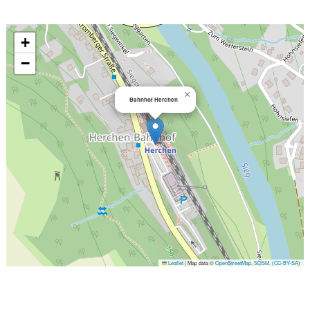
+
−
×
Bahnhof Herchen
Leaflet
|
Map data ©
OpenStreetMap
,
SOSM
, (
CC-BY-SA
)