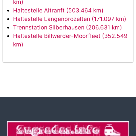
km)
Haltestelle Altranft (503.464 km)
Haltestelle Langenprozelten (171.097 km)
Trennstation Silberhausen (206.631 km)
Haltestelle Billwerder-Moorfleet (352.549
km)