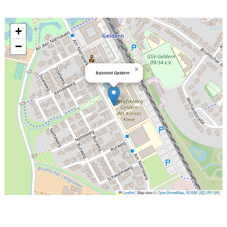
+
−
×
Bahnhof Geldern
Leaflet
|
Map data ©
OpenStreetMap
,
SOSM
, (
CC-BY-SA
)