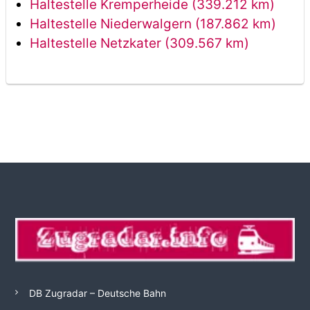
Haltestelle Kremperheide (339.212 km)
Haltestelle Niederwalgern (187.862 km)
Haltestelle Netzkater (309.567 km)
DB Zugradar – Deutsche Bahn